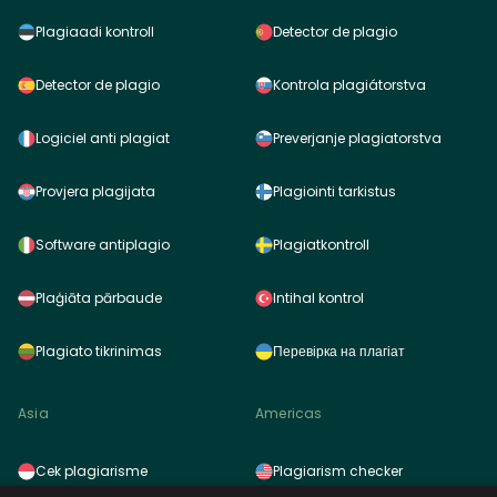
Plagiaadi kontroll
Detector de plagio
Detector de plagio
Kontrola plagiátorstva
Logiciel anti plagiat
Preverjanje plagiatorstva
Provjera plagijata
Plagiointi tarkistus
Software antiplagio
Plagiatkontroll
Plaģiāta pārbaude
Intihal kontrol
Plagiato tikrinimas
Перевірка на плагіат
Asia
Americas
Cek plagiarisme
Plagiarism checker