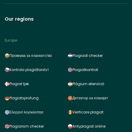
Our regions
Europe
Проверка за плагиатство
Plagiaat checker
Kontrola plagiátorství
Plagiatkontroll
Plagiat tjek
Plágium ellenőrző
Plagiatsprüfung
Детектор на плагијат
Ελεγχοσ λογοκλοπησ
Verificare plagiat
Plagiarism checker
Antyplagiat online